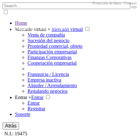
Protección de datos
Contacto
Home
The big marketplace for business
Mercado virtual +
Mercado virtual
Venta de compañía
Sucesión del negocio
Propiedad comercial, objeto
Participación empresarial
Finanzas Corporativas
Cooperación empresarial
Franquicia / Licencia
Empresa inactiva
Alquiler / Arrendamiento
Regalando negocios
Entrar +
Entrar
Entrar
Registrar
Soporte
Atrás
N.I.: 19475