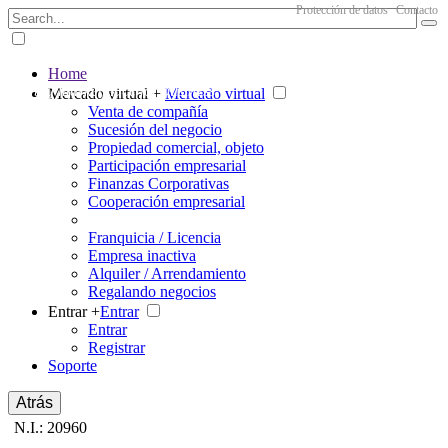
Protección de datos
Contacto
Home
The big marketplace for business
Mercado virtual +
Mercado virtual
Venta de compañía
Sucesión del negocio
Propiedad comercial, objeto
Participación empresarial
Finanzas Corporativas
Cooperación empresarial
Franquicia / Licencia
Empresa inactiva
Alquiler / Arrendamiento
Regalando negocios
Entrar +
Entrar
Entrar
Registrar
Soporte
Atrás
N.I.: 20960