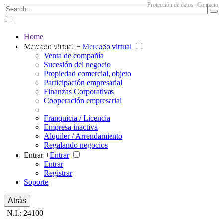
Protección de datos
Contacto
Home
The big marketplace for business
Mercado virtual +
Mercado virtual
Venta de compañía
Sucesión del negocio
Propiedad comercial, objeto
Participación empresarial
Finanzas Corporativas
Cooperación empresarial
Franquicia / Licencia
Empresa inactiva
Alquiler / Arrendamiento
Regalando negocios
Entrar +
Entrar
Entrar
Registrar
Soporte
Atrás
N.I.: 24100