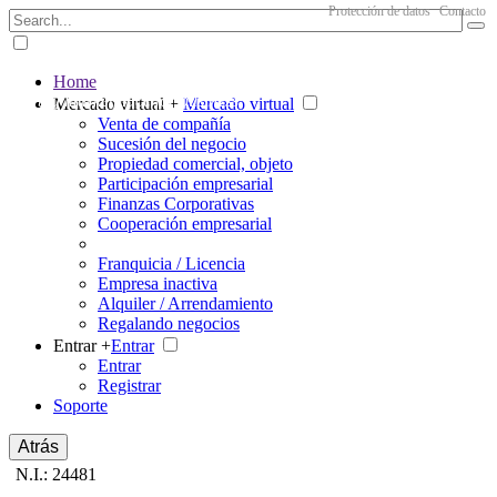
Protección de datos
Contacto
Home
The big marketplace for business
Mercado virtual +
Mercado virtual
Venta de compañía
Sucesión del negocio
Propiedad comercial, objeto
Participación empresarial
Finanzas Corporativas
Cooperación empresarial
Franquicia / Licencia
Empresa inactiva
Alquiler / Arrendamiento
Regalando negocios
Entrar +
Entrar
Entrar
Registrar
Soporte
Atrás
N.I.: 24481