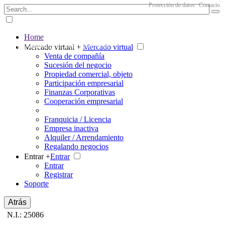
Protección de datos
Contacto
Home
The big marketplace for business
Mercado virtual +
Mercado virtual
Venta de compañía
Sucesión del negocio
Propiedad comercial, objeto
Participación empresarial
Finanzas Corporativas
Cooperación empresarial
Franquicia / Licencia
Empresa inactiva
Alquiler / Arrendamiento
Regalando negocios
Entrar +
Entrar
Entrar
Registrar
Soporte
Atrás
N.I.: 25086