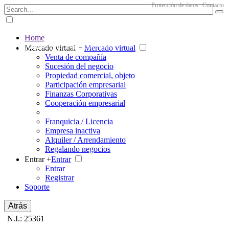
Protección de datos
Contacto
Home
The big marketplace for business
Mercado virtual +
Mercado virtual
Venta de compañía
Sucesión del negocio
Propiedad comercial, objeto
Participación empresarial
Finanzas Corporativas
Cooperación empresarial
Franquicia / Licencia
Empresa inactiva
Alquiler / Arrendamiento
Regalando negocios
Entrar +
Entrar
Entrar
Registrar
Soporte
Atrás
N.I.: 25361