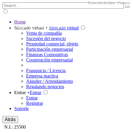
Protección de datos
Contacto
Home
The big marketplace for business
Mercado virtual +
Mercado virtual
Venta de compañía
Sucesión del negocio
Propiedad comercial, objeto
Participación empresarial
Finanzas Corporativas
Cooperación empresarial
Franquicia / Licencia
Empresa inactiva
Alquiler / Arrendamiento
Regalando negocios
Entrar +
Entrar
Entrar
Registrar
Soporte
Atrás
N.I.: 25500