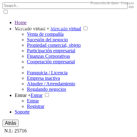
Protección de datos
Contacto
Home
The big marketplace for business
Mercado virtual +
Mercado virtual
Venta de compañía
Sucesión del negocio
Propiedad comercial, objeto
Participación empresarial
Finanzas Corporativas
Cooperación empresarial
Franquicia / Licencia
Empresa inactiva
Alquiler / Arrendamiento
Regalando negocios
Entrar +
Entrar
Entrar
Registrar
Soporte
Atrás
N.I.: 25716