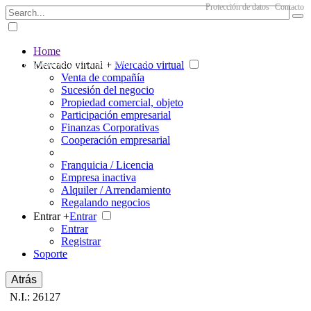
Protección de datos
Contacto
Home
The big marketplace for business
Mercado virtual +
Mercado virtual
Venta de compañía
Sucesión del negocio
Propiedad comercial, objeto
Participación empresarial
Finanzas Corporativas
Cooperación empresarial
Franquicia / Licencia
Empresa inactiva
Alquiler / Arrendamiento
Regalando negocios
Entrar +
Entrar
Entrar
Registrar
Soporte
Atrás
N.I.: 26127